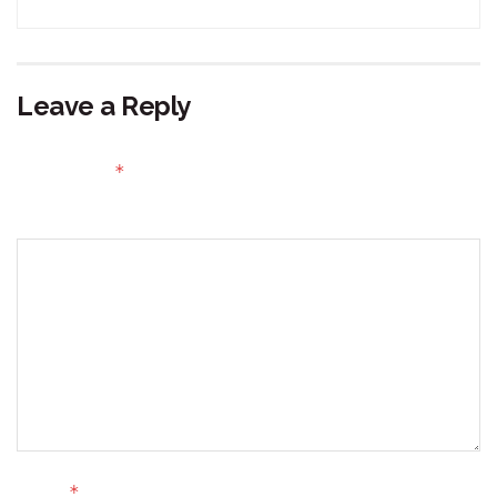
Leave a Reply
Your email address will not be published.
Required fields
*
are marked
Comment
*
Name