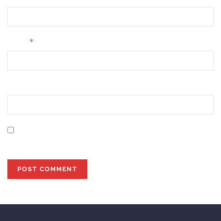
*
Email
Website
Save my name, email, and website in this browser for
the next time I comment.