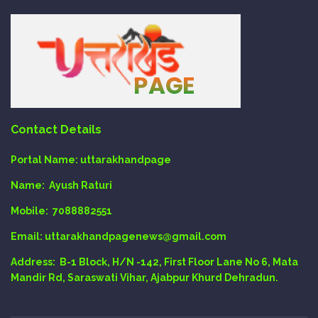
Contact Details
Portal Name:
uttarakhandpage
Name:
Ayush Raturi
Mobile:
7088882551
Email
: uttarakhandpagenews@gmail.com
Address:
B-1 Block, H/N -142, First Floor Lane No 6, Mata
Mandir Rd, Saraswati Vihar, Ajabpur Khurd Dehradun.