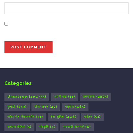
Save my name, email, and website in this browser for
the next time I comment.
Categories
Uncategorized
(33)
अपनी बात
(11)
उत्तराखंड
(2903)
कुमाऊँ
(279)
खेल-जगत
(47)
गढ़वाल
(465)
जॉब्स एंड रिक्रूटमेंट
(21)
देश-दुनिया
(446)
पर्यटन
(53)
वायरल वीडियो
(5)
संस्कृति
(4)
सरकारी योजनाएँ
(6)