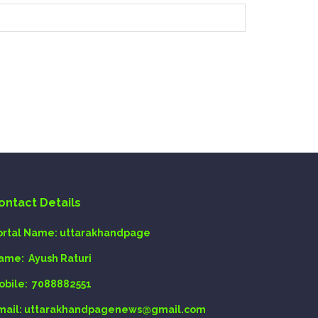
ontact Details
ortal Name:
uttarakhandpage
ame:
Ayush Raturi
obile:
7088882551
mail
: uttarakhandpagenews@gmail.com