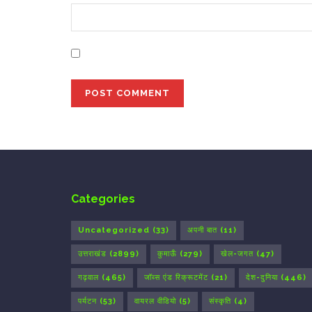
Save my name, email, and website in this bro
Categories
Uncategorized
(33)
अपनी बात
(11)
उत्तराखंड
(2899)
कुमाऊँ
(279)
खेल-जगत
(47)
गढ़वाल
(465)
जॉब्स एंड रिक्रूटमेंट
(21)
देश-दुनिया
(446)
पर्यटन
(53)
वायरल वीडियो
(5)
संस्कृति
(4)