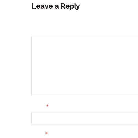
Leave a Reply
Your email address will not be published.
Requir
Comment
*
Name
*
Email