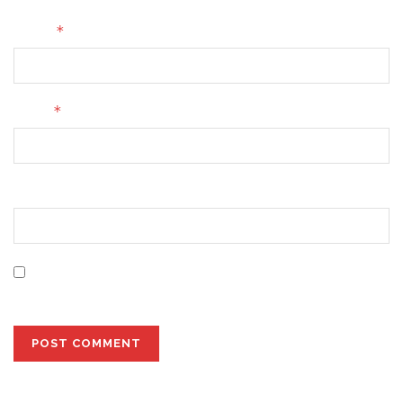
*
Name
*
Email
Website
Save my name, email, and website in this browser for
the next time I comment.