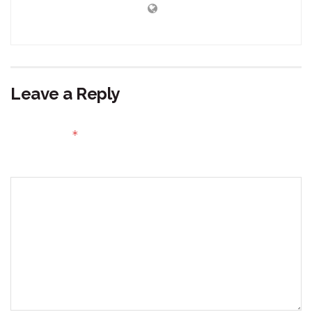
Leave a Reply
Your email address will not be published.
Required fields
*
are marked
Comment