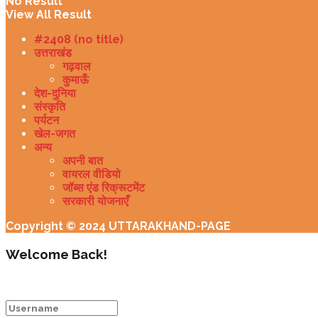
No Result
View All Result
#2408 (no title)
उत्तराखंड
गढ़वाल
कुमाऊँ
देश-दुनिया
संस्कृति
पर्यटन
खेल-जगत
अन्य
अपनी बात
वायरल वीडियो
जॉब्स एंड रिक्रूटमेंट
सरकारी योजनाएँ
Copyright © 2024 UTTARAKHAND-PAGE
Welcome Back!
Login to your account below