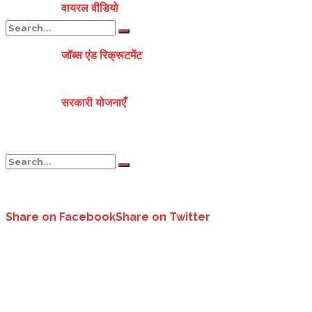
वायरल वीडियो
जॉब्स एंड रिक्रूटमेंट
No Result
सरकारी योजनाएँ
View All Result
No Result
Share on Facebook
Share on Twitter
सरकार की नई व्यवस्था- बायोमीट्रिक से मिलेगी समाज कल्याण विभाग की छात्रवृत्त
View All Result