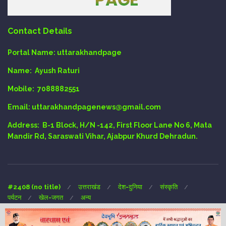
Contact Details
Portal Name:
uttarakhandpage
Name:
Ayush Raturi
Mobile:
7088882551
Email
: uttarakhandpagenews@gmail.com
Address:
B-1 Block, H/N -142, First Floor Lane No 6, Mata
Mandir Rd, Saraswati Vihar, Ajabpur Khurd Dehradun.
#2408 (no title)
उत्तराखंड
देश-दुनिया
संस्कृति
पर्यटन
खेल-जगत
अन्य
Copyright © 2024 UTTARAKHAND-PAGE