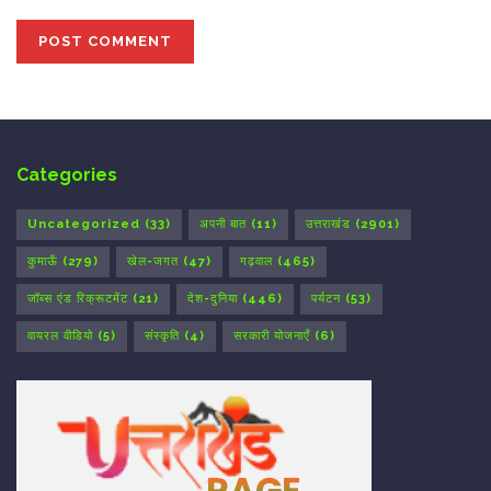
Categories
Uncategorized
(33)
अपनी बात
(11)
उत्तराखंड
(2901)
कुमाऊँ
(279)
खेल-जगत
(47)
गढ़वाल
(465)
जॉब्स एंड रिक्रूटमेंट
(21)
देश-दुनिया
(446)
पर्यटन
(53)
वायरल वीडियो
(5)
संस्कृति
(4)
सरकारी योजनाएँ
(6)