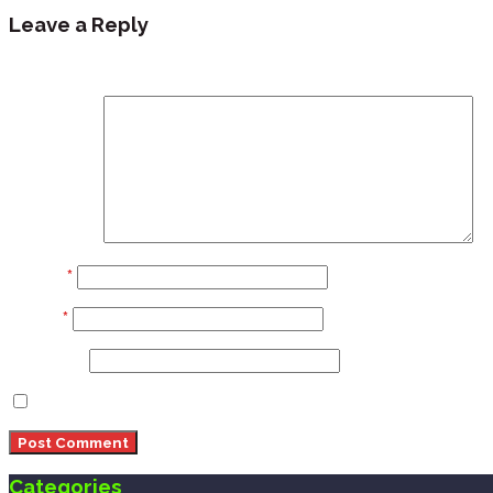
Leave a Reply
Your email address will not be published.
Required fi
Comment
Name
*
Email
*
Website
Save my name, email, and website in this browser 
Categories