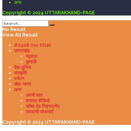
अन्य
Copyright © 2024 UTTARAKHAND-PAGE
No Result
View All Result
#2408 (no title)
उत्तराखंड
गढ़वाल
कुमाऊँ
देश-दुनिया
संस्कृति
पर्यटन
खेल-जगत
अन्य
अपनी बात
वायरल वीडियो
जॉब्स एंड रिक्रूटमेंट
सरकारी योजनाएँ
Copyright © 2024 UTTARAKHAND-PAGE