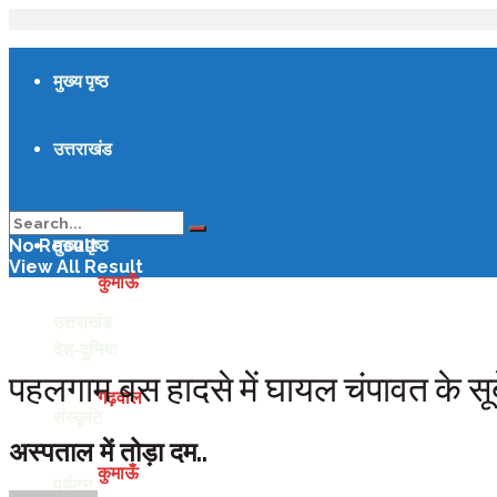
मुख्य पृष्ठ
उत्तराखंड
गढ़वाल
मुख्य पृष्ठ
No Result
View All Result
कुमाऊँ
उत्तराखंड
देश-दुनिया
पहलगाम बस हादसे में घायल चंपावत के सू
गढ़वाल
संस्कृति
अस्पताल में तोड़ा दम..
कुमाऊँ
पर्यटन