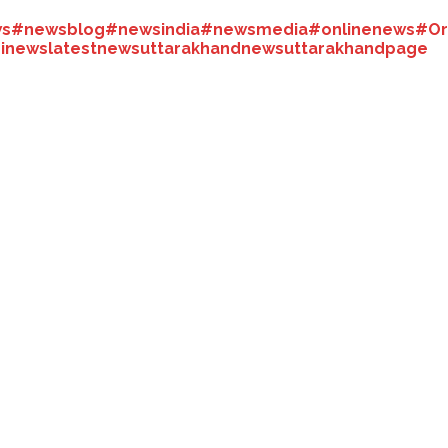
s
#newsblog
#newsindia
#newsmedia
#onlinenews
#Or
dinews
latestnews
uttarakhandnews
uttarakhandpage