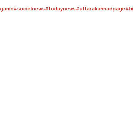
ganic
#socielnews
#todaynews
#uttarakahnadpage#h