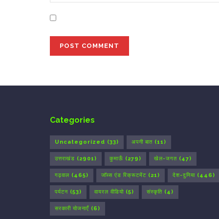
Save my name, email, and website in this bro
Categories
Uncategorized
(33)
अपनी बात
(11)
उत्तराखंड
(2901)
कुमाऊँ
(279)
खेल-जगत
(47)
गढ़वाल
(465)
जॉब्स एंड रिक्रूटमेंट
(21)
देश-दुनिया
(446)
पर्यटन
(53)
वायरल वीडियो
(5)
संस्कृति
(4)
सरकारी योजनाएँ
(6)