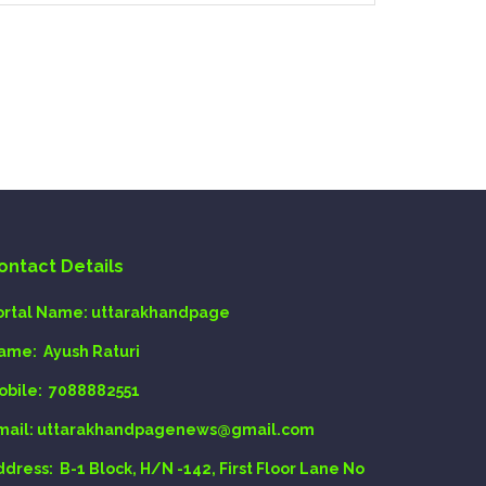
ontact Details
ortal Name:
uttarakhandpage
ame:
Ayush Raturi
obile:
7088882551
mail
: uttarakhandpagenews@gmail.com
ddress:
B-1 Block, H/N -142, First Floor Lane No