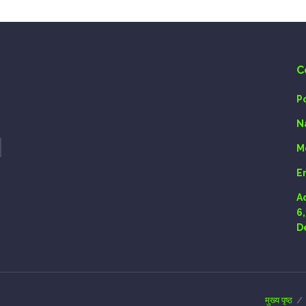
C
P
N
M
E
A
6
D
मुख्य पृष्ठ