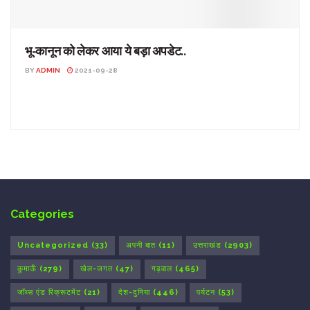
भू-कानून को लेकर आया ये बड़ा अपडेट..
BY
ADMIN
2021-09-28
भू-कानून को लेकर आया ये बड़ा अपडेट.. उत्तराखंड: भू-कानून में संशोधन
हिमाचल पैटर्न पर किए जा सकते हैं। ...
Categories
Uncategorized
(33)
अपनी बात
(11)
उत्तराखंड
(2903)
कुमाऊँ
(279)
खेल-जगत
(47)
गढ़वाल
(465)
जॉब्स एंड रिक्रूटमेंट
(21)
देश-दुनिया
(446)
पर्यटन
(53)