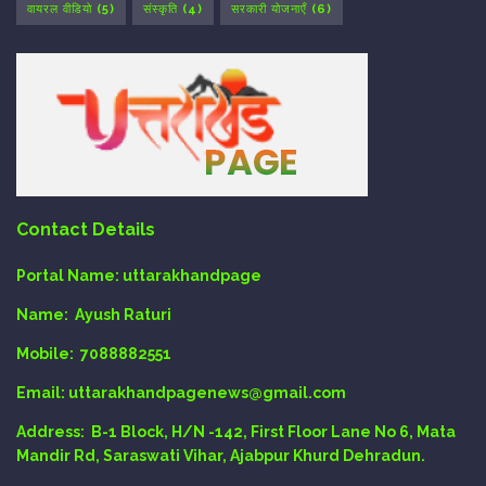
वायरल वीडियो
(5)
संस्कृति
(4)
सरकारी योजनाएँ
(6)
Contact Details
Portal Name:
uttarakhandpage
Name:
Ayush Raturi
Mobile:
7088882551
Email
: uttarakhandpagenews@gmail.com
Address:
B-1 Block, H/N -142, First Floor Lane No 6, Mata
Mandir Rd, Saraswati Vihar, Ajabpur Khurd Dehradun.