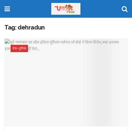
Tag:
dehradun
देश-दुनिया