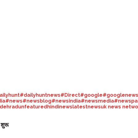
43(क) और धारा 154 (2) को जोड़े जाने का विरोध मुखर हो चुका है।
्रों में कृषि भूमि खरीद की सीमा समाप्त कर दी गई है। लीज और पट्टे पर 30 साल तक भू
ओं को भांपकर हिमाचल में लागू भू-कानून का अध्ययन शुरू कर दिया है।
भू-कानून का स्वरूप तय किया जा सकता है।समिति इस मामले में सभी स्टेक होल्डर की 
इस संवेदनशील मामले में व्यापक मंथन किया जाए। आम जन के साथ बुद्धिजीवियों से 
ailyhunt
#dailyhuntnews
#Direct
#google
#googlenew
ia
#news
#newsblog
#newsindia
#newsmedia
#newspa
dehradun
featured
hindinews
latestnews
uk news netwo
शुरू