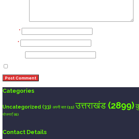
Comment
Name
*
Email
*
Website
Save my name, email, and website in this browser 
Categories
उत्तराखंड
(2899)
क
Uncategorized
(33)
अपनी बात
(11)
योजनाएँ
(6)
Contact Details