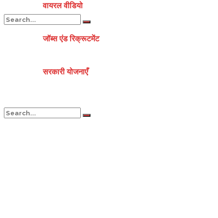
वायरल वीडियो
जॉब्स एंड रिक्रूटमेंट
No Result
सरकारी योजनाएँ
View All Result
No Result
View All Result