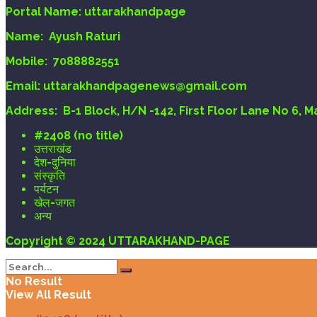
Portal Name:
uttarakhandpage
Name:
Ayush Raturi
Mobile:
7088882551
Email
: uttarakhandpagenews@gmail.com
Address:
B-1 Block, H/N -142, First Floor Lane No 6, 
#2408 (no title)
उत्तराखंड
देश-दुनिया
संस्कृति
पर्यटन
खेल-जगत
अन्य
Copyright © 2024 UTTARAKHAND-PAGE
No Result
View All Result