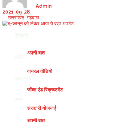
by
Admin
2021-09-28
देश-दुनिया
खेल-जगत
in
उत्तराखंड
,
गढ़वाल
अन्य
संस्कृति
अपनी बात
पर्यटन
वायरल वीडियो
खेल-जगत
जॉब्स एंड रिक्रूटमेंट
अन्य
सरकारी योजनाएँ
अपनी बात
Friday, August 7, 2026