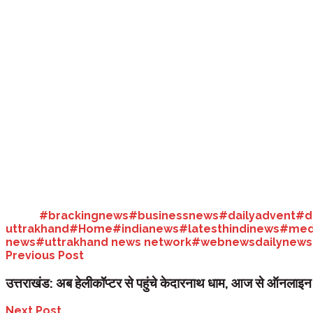
जमींदारी विनाश और भूमि व्यवस्था अधिनियम, 1950)(संशोधन) अधिनियम में धारा-1
भू-कानून की मुखालफत करने वालों का कहना है कि सरकार ने पर्वतीय और मैदानी क्षेत
पड़ेंगी। भू-कानून में संशोधन पर विचार को गठित सुभाष कुमार समिति ने जन भावना
समिति के अध्यक्ष सुभाष कुमार का कहना हैं कि हिमाचल की तर्ज पर उत्तराखंड में 
परिप्रेक्ष्य में ज्यादा व्यवहारिक बनाया जा सकता है।
उनका कहना हैं कि समिति की पहली बैठक हो चुकी है। बैठक में यह सहमति बनी कि 
Tags:
#brackingnews
#businessnews
#dailyadvent
#d
uttrakhand
#Home
#indianews
#latesthindinews
#med
news
#uttrakhand news network
#webnews
dailynews
Previous Post
उत्तराखंड: अब हेलीकॉप्टर से पहुंचे केदारनाथ धाम, आज से ऑनलाइन 
Next Post