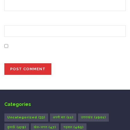
Website
Save my name, email, and website in this browser for
the next time I comment.
Categories
Uncategorized
(33)
अपनी बात
(11)
उत्तराखंड
(2901)
कुमाऊँ
(279)
खेल-जगत
(47)
गढ़वाल
(465)