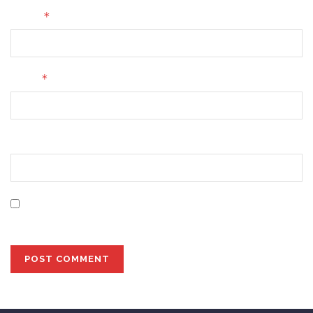
*
Name
*
Email
Website
Save my name, email, and website in this browser for
the next time I comment.