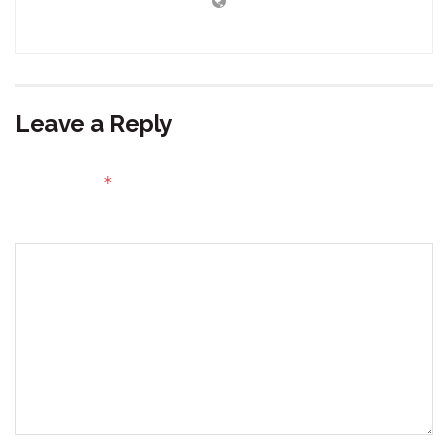
Leave a Reply
Your email address will not be published.
Required fields
*
are marked
Comment