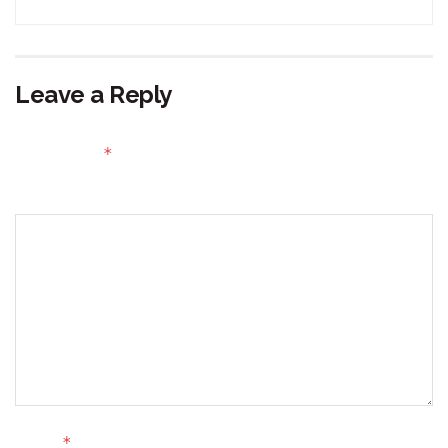
Leave a Reply
Your email address will not be published.
Required fields
*
are marked
Comment
*
Name