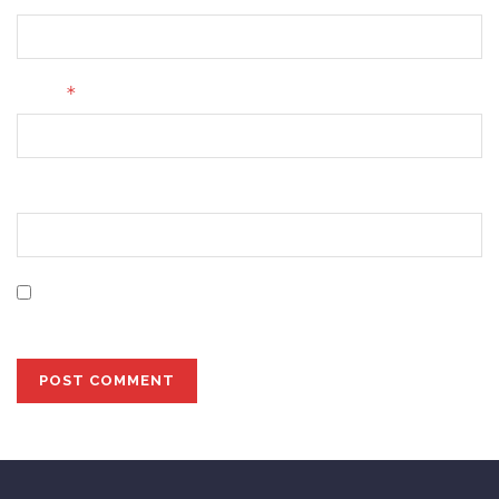
*
Email
Website
Save my name, email, and website in this browser for
the next time I comment.