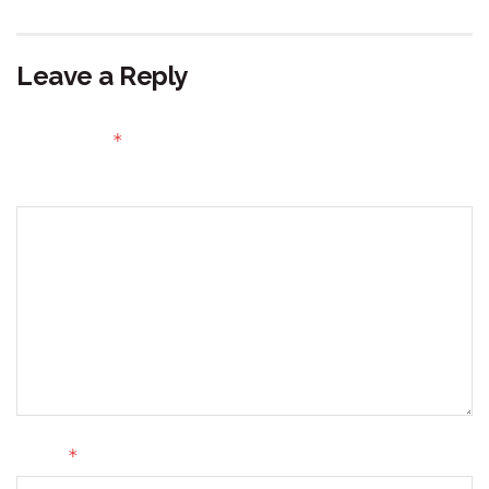
Leave a Reply
Your email address will not be published.
Required fields
*
are marked
Comment
*
Name