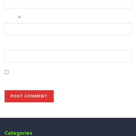
*
Email
Website
Save my name, email, and website in this browser for
the next time I comment.
Categories