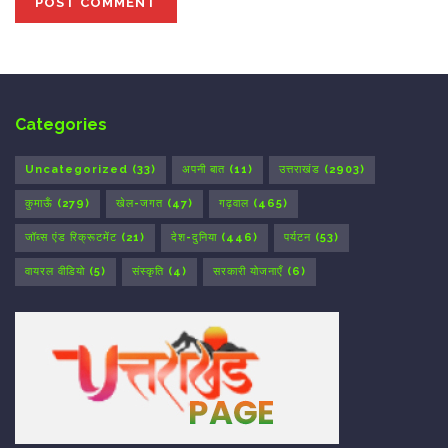
Categories
Uncategorized
(33)
अपनी बात
(11)
उत्तराखंड
(2903)
कुमाऊँ
(279)
खेल-जगत
(47)
गढ़वाल
(465)
जॉब्स एंड रिक्रूटमेंट
(21)
देश-दुनिया
(446)
पर्यटन
(53)
वायरल वीडियो
(5)
संस्कृति
(4)
सरकारी योजनाएँ
(6)