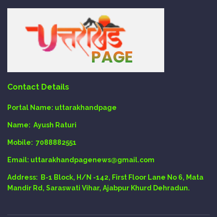
Contact Details
Portal Name:
uttarakhandpage
Name:
Ayush Raturi
Mobile:
7088882551
Email
: uttarakhandpagenews@gmail.com
Address:
B-1 Block, H/N -142, First Floor Lane No 6, Mata
Mandir Rd, Saraswati Vihar, Ajabpur Khurd Dehradun.