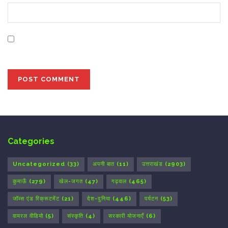
Save my name, email, and website in this browser for
the next time I comment.
Categories
Uncategorized
(33)
अपनी बात
(11)
उत्तराखंड
(2903)
कुमाऊँ
(279)
खेल-जगत
(47)
गढ़वाल
(465)
जॉब्स एंड रिक्रूटमेंट
(21)
देश-दुनिया
(446)
पर्यटन
(53)
वायरल वीडियो
(5)
संस्कृति
(4)
सरकारी योजनाएँ
(6)