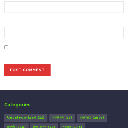
Website
Save my name, email, and website in this browser for
the next time I comment.
Categories
Uncategorized
(33)
अपनी बात
(11)
उत्तराखंड
(2901)
कुमाऊँ
(279)
खेल-जगत
(47)
गढ़वाल
(465)