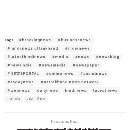
Tags:
#brackingnews
#businessnews
#hindi news uttrakhand
#indianews
#latesthindinews
#media
#news
#newsblog
#newsindia
#newsmedia
#newspaper
#NEWSPORTAL
#onlinenews
#socielnews
#todaynews
#uttrakhand news network
#webnews
dailynews
hindinews
latestnews
उत्तराखंड
पर्यटन विभाग
Previous Post