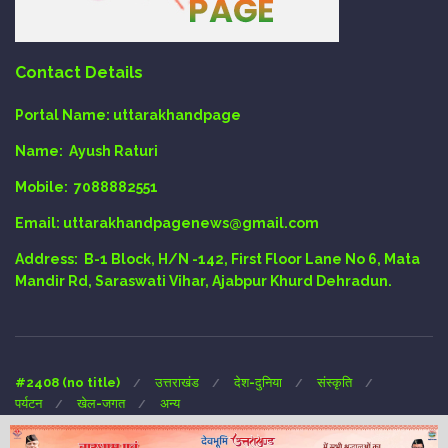
Contact Details
Portal Name:
uttarakhandpage
Name:
Ayush Raturi
Mobile:
7088882551
Email
: uttarakhandpagenews@gmail.com
Address:
B-1 Block, H/N -142, First Floor Lane No 6, Mata
Mandir Rd, Saraswati Vihar, Ajabpur Khurd Dehradun.
#2408 (no title)
उत्तराखंड
देश-दुनिया
संस्कृति
पर्यटन
खेल-जगत
अन्य
Copyright © 2024 UTTARAKHAND-PAGE