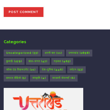
Categories
Uncategorized
(33)
अपनी बात
(11)
उत्तराखंड
(2898)
कुमाऊँ
(279)
खेल-जगत
(47)
गढ़वाल
(465)
जॉब्स एंड रिक्रूटमेंट
(21)
देश-दुनिया
(446)
पर्यटन
(53)
वायरल वीडियो
(5)
संस्कृति
(4)
सरकारी योजनाएँ
(6)