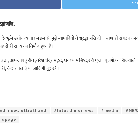
k
Sh
द्धांजलि..
 देवभूमि उद्योग व्यापार मंडल से जुड़े व्यापारियों ने श्रद्धांजलि दी। साथ ही संगठन
 से ही राज्य का निर्माण हुआ है।
चड्ढा, आफताब हुसैन ,नरेश चंद्र भट्ट, घनश्याम बिष्ट,रवि गुप्ता, बृजमोहन सिजवाली
वारी, केदार पलड़िया आदि मौजूद रहे।
ndi news uttrakhand
#latesthindinews
#media
#NEW
andpage