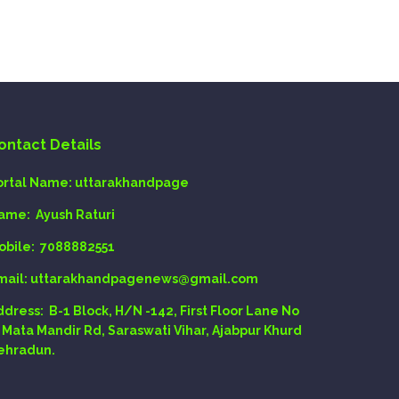
ontact Details
ortal Name:
uttarakhandpage
ame:
Ayush Raturi
obile:
7088882551
mail
: uttarakhandpagenews@gmail.com
ddress:
B-1 Block, H/N -142, First Floor Lane No
, Mata Mandir Rd, Saraswati Vihar, Ajabpur Khurd
ehradun.