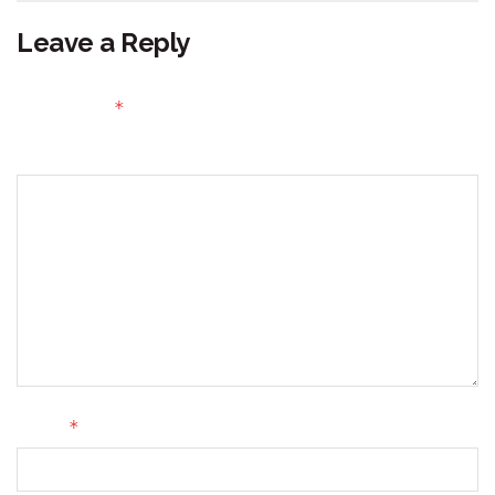
Leave a Reply
Your email address will not be published.
Required fields
*
are marked
Comment
*
Name