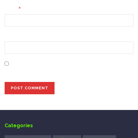
*
Email
Website
Save my name, email, and website in this browser for
the next time I comment.
Categories