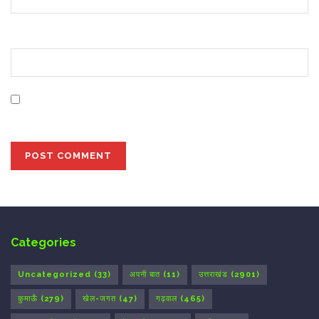
Website
Save my name, email, and website in this browser for
the next time I comment.
Categories
Uncategorized
(33)
अपनी बात
(11)
उत्तराखंड
(2901)
कुमाऊँ
(279)
खेल-जगत
(47)
गढ़वाल
(465)