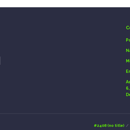
C
P
N
M
E
A
6
D
#2408 (no title)