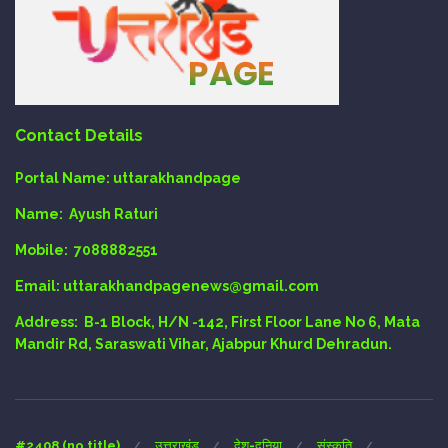
Contact Details
Portal Name:
uttarakhandpage
Name:
Ayush Raturi
Mobile:
7088882551
Email
: uttarakhandpagenews@gmail.com
Address:
B-1 Block, H/N -142, First Floor Lane No 6, Mata
Mandir Rd, Saraswati Vihar, Ajabpur Khurd Dehradun.
#2408 (no title)
उत्तराखंड
देश-दुनिया
संस्कृति