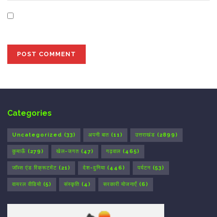
Save my name, email, and website in this browser for
the next time I comment.
Categories
Uncategorized
(33)
अपनी बात
(11)
उत्तराखंड
(2899)
कुमाऊँ
(279)
खेल-जगत
(47)
गढ़वाल
(465)
जॉब्स एंड रिक्रूटमेंट
(21)
देश-दुनिया
(446)
पर्यटन
(53)
वायरल वीडियो
(5)
संस्कृति
(4)
सरकारी योजनाएँ
(6)