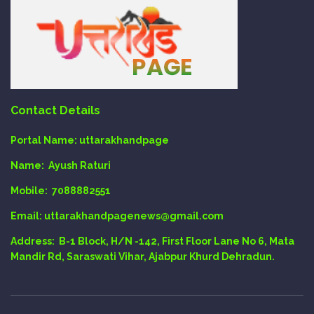
Contact Details
Portal Name:
uttarakhandpage
Name:
Ayush Raturi
Mobile:
7088882551
Email
: uttarakhandpagenews@gmail.com
Address:
B-1 Block, H/N -142, First Floor Lane No 6, Mata
Mandir Rd, Saraswati Vihar, Ajabpur Khurd Dehradun.