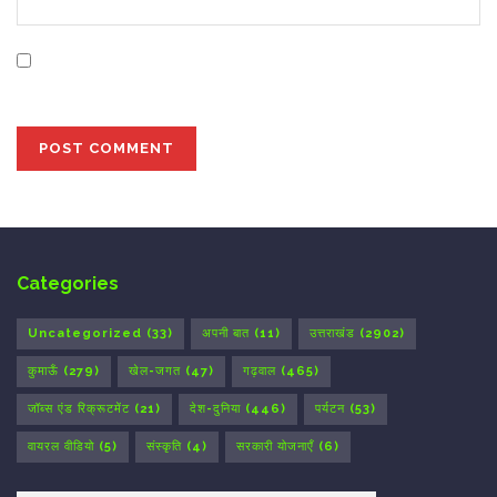
Save my name, email, and website in this browser for
the next time I comment.
Categories
Uncategorized
(33)
अपनी बात
(11)
उत्तराखंड
(2902)
कुमाऊँ
(279)
खेल-जगत
(47)
गढ़वाल
(465)
जॉब्स एंड रिक्रूटमेंट
(21)
देश-दुनिया
(446)
पर्यटन
(53)
वायरल वीडियो
(5)
संस्कृति
(4)
सरकारी योजनाएँ
(6)