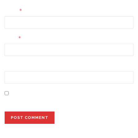
*
Name
*
Email
Website
Save my name, email, and website in this browser for
the next time I comment.