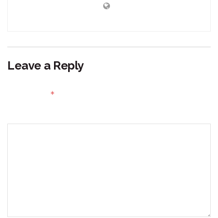
Leave a Reply
Your email address will not be published.
Required fields
*
are marked
Comment