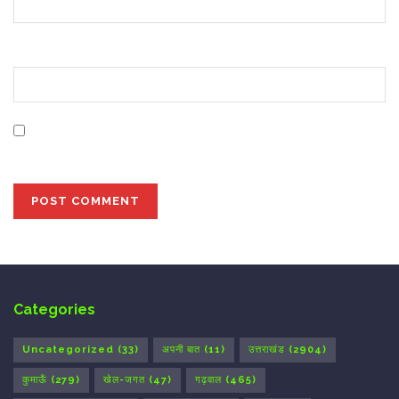
Website
Save my name, email, and website in this browser for
the next time I comment.
Categories
Uncategorized
(33)
अपनी बात
(11)
उत्तराखंड
(2904)
कुमाऊँ
(279)
खेल-जगत
(47)
गढ़वाल
(465)