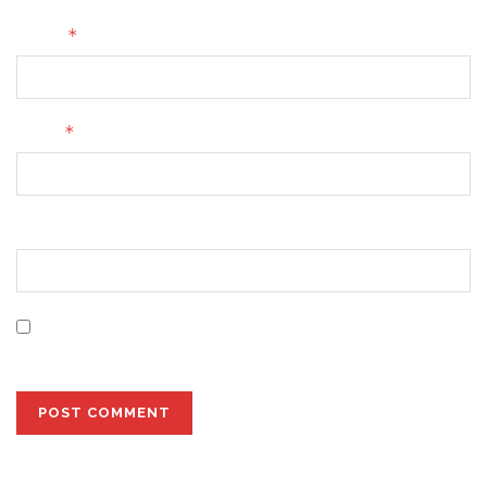
*
Name
*
Email
Website
Save my name, email, and website in this browser for
the next time I comment.