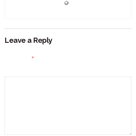
Leave a Reply
Your email address will not be published.
Required fields
*
are marked
Comment