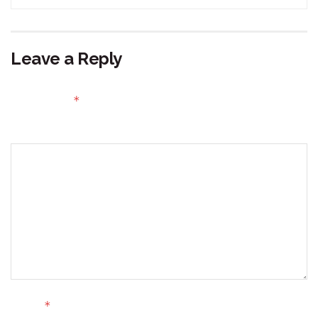
Leave a Reply
Your email address will not be published.
Required fields
*
are marked
Comment
*
Name