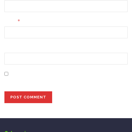
*
Email
Website
Save my name, email, and website in this browser for
the next time I comment.