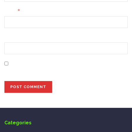
*
Email
Website
Save my name, email, and website in this browser for
the next time I comment.
Categories