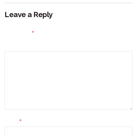
Leave a Reply
Your email address will not be published.
Required fields
*
are marked
Comment
*
Name