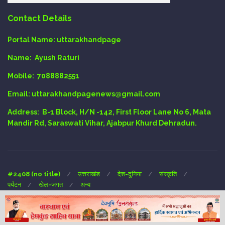
Contact Details
Portal Name:
uttarakhandpage
Name:
Ayush Raturi
Mobile:
7088882551
Email
: uttarakhandpagenews@gmail.com
Address:
B-1 Block, H/N -142, First Floor Lane No 6, Mata
Mandir Rd, Saraswati Vihar, Ajabpur Khurd Dehradun.
#2408 (no title)
उत्तराखंड
देश-दुनिया
संस्कृति
पर्यटन
खेल-जगत
अन्य
Copyright © 2024 UTTARAKHAND-PAGE