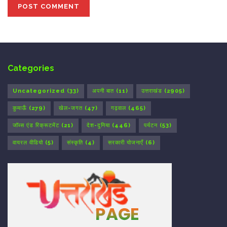
Categories
Uncategorized
(33)
अपनी बात
(11)
उत्तराखंड
(2905)
कुमाऊँ
(279)
खेल-जगत
(47)
गढ़वाल
(465)
जॉब्स एंड रिक्रूटमेंट
(21)
देश-दुनिया
(446)
पर्यटन
(53)
वायरल वीडियो
(5)
संस्कृति
(4)
सरकारी योजनाएँ
(6)