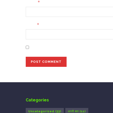
*
Name
*
Email
Save my name, email, and website in this bro
Categories
Uncategorized
(33)
अपनी बात
(11)