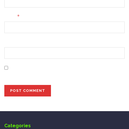
*
Email
Website
Save my name, email, and website in this browser for
the next time I comment.
Categories