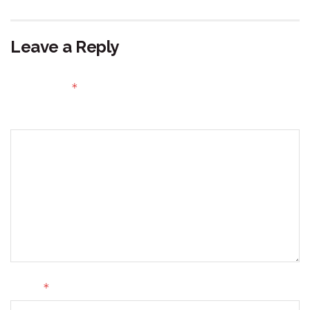
Leave a Reply
Your email address will not be published.
Required fields
*
are marked
Comment
*
Name