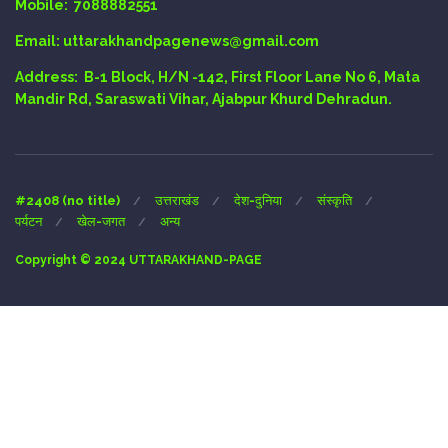
Mobile:
7088882551
Email
: uttarakhandpagenews@gmail.com
Address:
B-1 Block, H/N -142, First Floor Lane No 6, Mata
Mandir Rd, Saraswati Vihar, Ajabpur Khurd Dehradun.
#2408 (no title)
उत्तराखंड
देश-दुनिया
संस्कृति
पर्यटन
खेल-जगत
अन्य
Copyright © 2024 UTTARAKHAND-PAGE