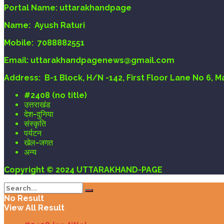
Portal Name:
uttarakhandpage
Name:
Ayush Raturi
Mobile:
7088882551
Email
: uttarakhandpagenews@gmail.com
Address:
B-1 Block, H/N -142, First Floor Lane No 6, 
#2408 (no title)
उत्तराखंड
देश-दुनिया
संस्कृति
पर्यटन
खेल-जगत
अन्य
Copyright © 2024 UTTARAKHAND-PAGE
No Result
View All Result