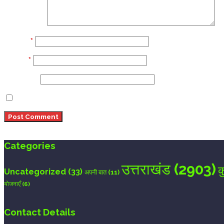
Comment
Name
*
Email
*
Website
Save my name, email, and website in this browser 
Categories
उत्तराखंड
(2903)
क
Uncategorized
(33)
अपनी बात
(11)
योजनाएँ
(6)
Contact Details