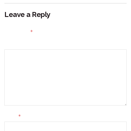
Leave a Reply
Your email address will not be published.
Required fields
*
are marked
Comment
*
Name