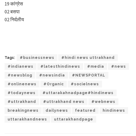
19 कांग्रेस
02 बसपा
02 निर्दलीय
Tags:
#businessnews
#hindi news uttrakhand
#indianews
#latesthindinews
#media
#news
#newsblog
#newsindia
#NEWSPORTAL
#onlinenews
#Organic
#socielnews
#todaynews
#uttarakahnadpage#hindinews
#uttrakhand
#uttrakhand news
#webnews
breakingnews
dailynews
featured
hindinews
uttarakhandnews
uttarakhandpage