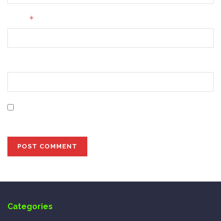
*
Email
Website
Save my name, email, and website in this browser for
the next time I comment.
Categories