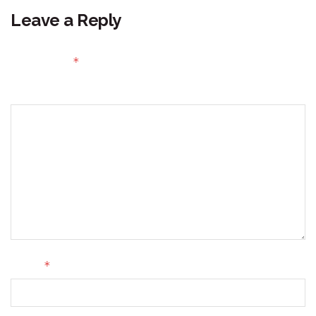
Leave a Reply
Your email address will not be published.
Required fields
*
are marked
Comment
*
Name