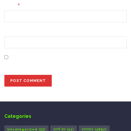
*
Email
Website
Save my name, email, and website in this browser for
the next time I comment.
Categories
Uncategorized
(33)
अपनी बात
(11)
उत्तराखंड
(2897)