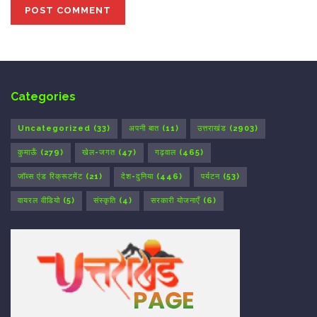
Categories
Uncategorized
(33)
अपनी बात
(11)
उत्तराखंड
(2903)
कुमाऊँ
(279)
खेल-जगत
(47)
गढ़वाल
(465)
जॉब्स एंड रिक्रूटमेंट
(21)
देश-दुनिया
(446)
पर्यटन
(53)
वायरल वीडियो
(5)
संस्कृति
(4)
सरकारी योजनाएँ
(6)