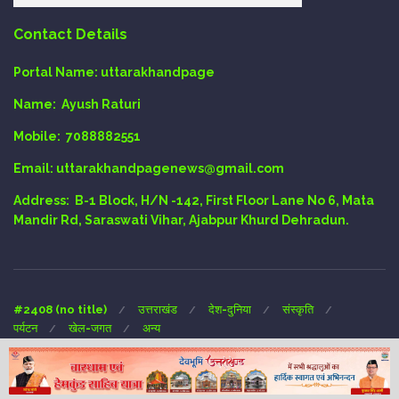
Contact Details
Portal Name:
uttarakhandpage
Name:
Ayush Raturi
Mobile:
7088882551
Email
: uttarakhandpagenews@gmail.com
Address:
B-1 Block, H/N -142, First Floor Lane No 6, Mata
Mandir Rd, Saraswati Vihar, Ajabpur Khurd Dehradun.
#2408 (no title)
उत्तराखंड
देश-दुनिया
संस्कृति
पर्यटन
खेल-जगत
अन्य
Copyright © 2024 UTTARAKHAND-PAGE