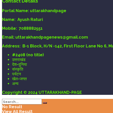
Contact Details
Portal Name:
uttarakhandpage
Name:
Ayush Raturi
Mobile:
7088882551
Email
: uttarakhandpagenews@gmail.com
Address:
B-1 Block, H/N -142, First Floor Lane No 6, 
#2408 (no title)
उत्तराखंड
देश-दुनिया
संस्कृति
पर्यटन
खेल-जगत
अन्य
Copyright © 2024 UTTARAKHAND-PAGE
No Result
View All Result