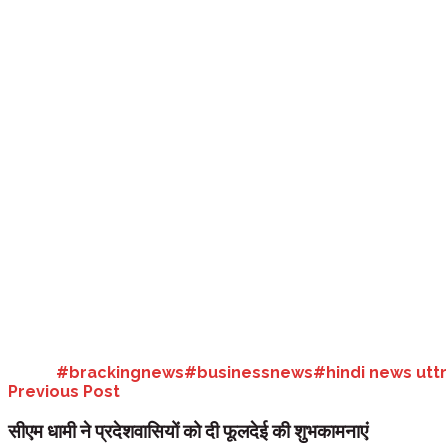
उत्तराखंड:
सीएम पुष्कर सिंह धामी ने कहा कि आने वाले समय में उत्तराखंड, देश-दुनि
पीएम मोदी के वेड इन इंडिया कांसेप्ट पर सरकार तेजी से आगे बढ़ रही है। बुधवार को स
के 75 से अधिक प्रमुख वेडिंग प्लानर्स शामिल हुए। जिसमें से वेडिंग प्लानर सौरभ व
कि वे अब तक 60 से अधिक शादियों की व्यवस्था कर चुके हैं। वेडिंग प्लानर शैलजा 
आदि को देखते हुए यहां के प्रति लोगों का जबरदस्त आकर्षण है।
वही सीएम धामी का कहना हैं कि उत्तराखंड में कई ऐसे धार्मिक और प्राकृतिक सुंदरता स
नैसर्गिक सौंदर्य हमेशा से देश-दुनिया के लोगों को आकर्षित करता रहा है। तथा अब वेडि
वरन विश्व में नंबर एक बनेगा। सीएम धामी ने कहा कि यहां त्रियुगीनारायण है, जहां शि
सभी के सुझावों को लेकर पॉलिसी बनाने के साथ ही हमारा हर प्रकार का सहयोग आ
Tags:
#brackingnews
#businessnews
#hindi news utt
Previous Post
सीएम धामी ने प्रदेशवासियों को दी फूलदेई की शुभकामनाएं