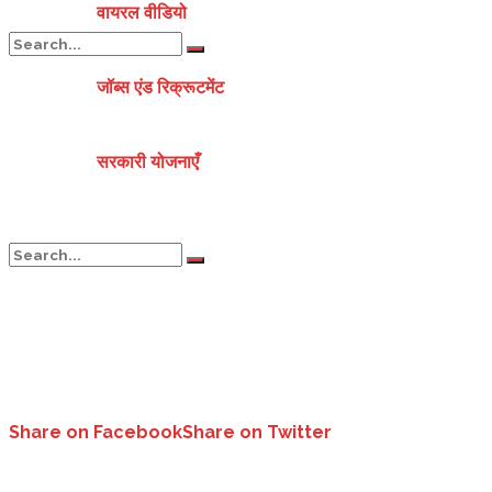
वायरल वीडियो
जॉब्स एंड रिक्रूटमेंट
No Result
सरकारी योजनाएँ
View All Result
No Result
View All Result
Share on Facebook
Share on Twitter
दुनिया में सबसे अलग वेडिंग डेस्टिनेशन बनेगी देवभूमि उत्तराखंड- सीएम धामी..