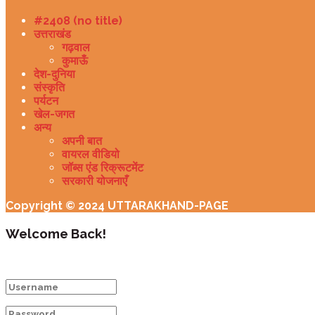
#2408 (no title)
उत्तराखंड
गढ़वाल
कुमाऊँ
देश-दुनिया
संस्कृति
पर्यटन
खेल-जगत
अन्य
अपनी बात
वायरल वीडियो
जॉब्स एंड रिक्रूटमेंट
सरकारी योजनाएँ
Copyright © 2024 UTTARAKHAND-PAGE
Welcome Back!
Login to your account below