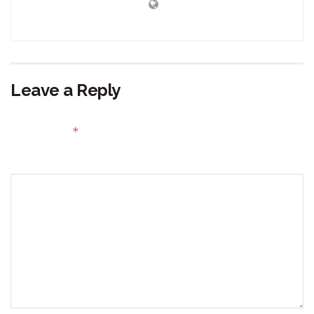
Leave a Reply
Your email address will not be published.
Required fields
*
are marked
Comment