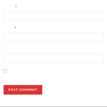
*
Name
*
Email
Website
Save my name, email, and website in this browser for
the next time I comment.