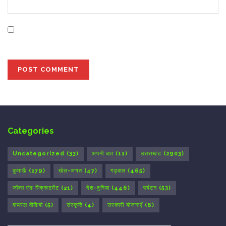
Save my name, email, and website in this browser for
the next time I comment.
Categories
Uncategorized
(33)
अपनी बात
(11)
उत्तराखंड
(2903)
कुमाऊँ
(279)
खेल-जगत
(47)
गढ़वाल
(465)
जॉब्स एंड रिक्रूटमेंट
(21)
देश-दुनिया
(446)
पर्यटन
(53)
वायरल वीडियो
(5)
संस्कृति
(4)
सरकारी योजनाएँ
(6)