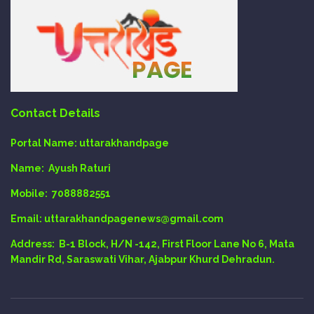
Contact Details
Portal Name:
uttarakhandpage
Name:
Ayush Raturi
Mobile:
7088882551
Email
: uttarakhandpagenews@gmail.com
Address:
B-1 Block, H/N -142, First Floor Lane No 6, Mata
Mandir Rd, Saraswati Vihar, Ajabpur Khurd Dehradun.