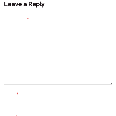
Leave a Reply
Your email address will not be published.
Required fields
*
are marked
Comment
*
Name