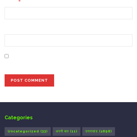
*
Email
Website
Save my name, email, and website in this browser for
the next time I comment.
Categories
Uncategorized
(33)
अपनी बात
(11)
उत्तराखंड
(2898)