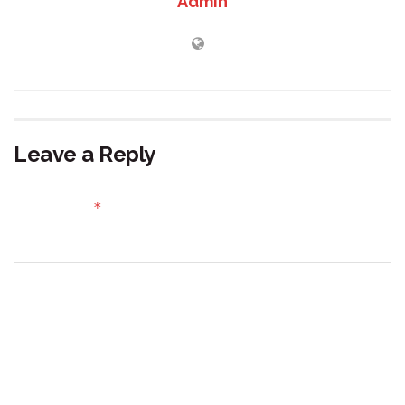
Admin
Leave a Reply
Your email address will not be published.
Required fields
*
are marked
Comment