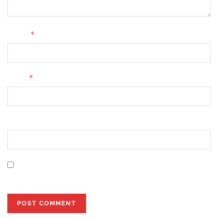
*
Name
*
Email
Website
Save my name, email, and website in this browser for
the next time I comment.