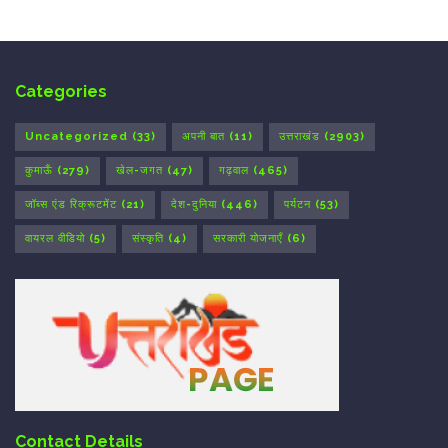
Categories
Uncategorized
(33)
अपनी बात
(11)
उत्तराखंड
(2903)
कुमाऊँ
(279)
खेल-जगत
(47)
गढ़वाल
(465)
जॉब्स एंड रिक्रूटमेंट
(21)
देश-दुनिया
(446)
पर्यटन
(53)
वायरल वीडियो
(5)
संस्कृति
(4)
सरकारी योजनाएँ
(6)
Contact Details