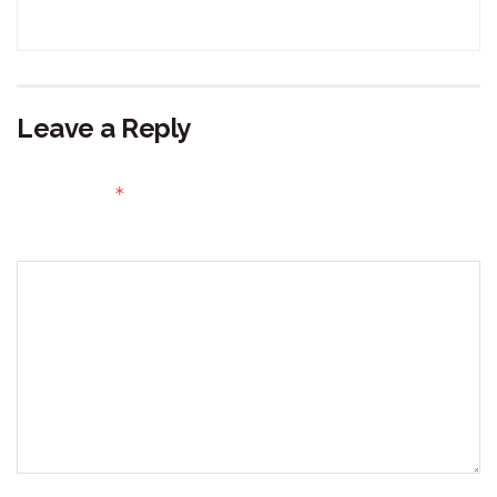
Leave a Reply
Your email address will not be published.
Required fields
*
are marked
Comment