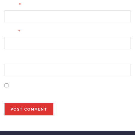
*
Name
*
Email
Website
Save my name, email, and website in this browser for
the next time I comment.