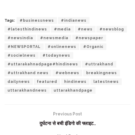
Tags:
#businessnews
#indianews
#latesthindinews
#media
#news
#newsblog
#newsindia
#newsmedia
#newspaper
#NEWSPORTAL
#onlinenews
#Organic
#socielnews
#todaynews
#uttarakahnadpage#hindinews
#uttrakhand
#uttrakhand news
#webnews
breakingnews
dailynews
featured
hindinews
latestnews
uttarakhandnews
uttarakhandpage
Previous Post
दुर्घटना से बची इंडिगो की फ्लाइट..