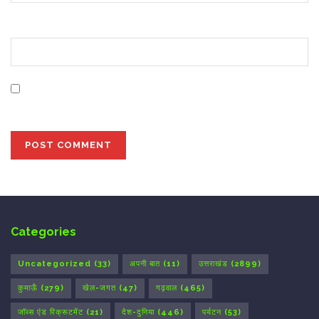
Website
Save my name, email, and website in this browser for
the next time I comment.
Categories
Uncategorized
(33)
अपनी बात
(11)
उत्तराखंड
(2899)
कुमाऊँ
(279)
खेल-जगत
(47)
गढ़वाल
(465)
जॉब्स एंड रिक्रूटमेंट
(21)
देश-दुनिया
(446)
पर्यटन
(53)