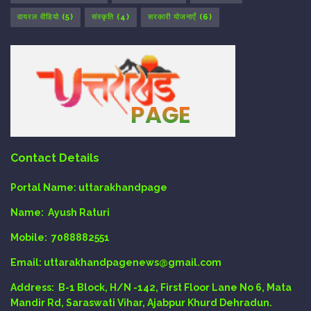
वायरल वीडियो
(5)
संस्कृति
(4)
सरकारी योजनाएँ
(6)
Contact Details
Portal Name:
uttarakhandpage
Name:
Ayush Raturi
Mobile:
7088882551
Email
: uttarakhandpagenews@gmail.com
Address:
B-1 Block, H/N -142, First Floor Lane No 6, Mata
Mandir Rd, Saraswati Vihar, Ajabpur Khurd Dehradun.