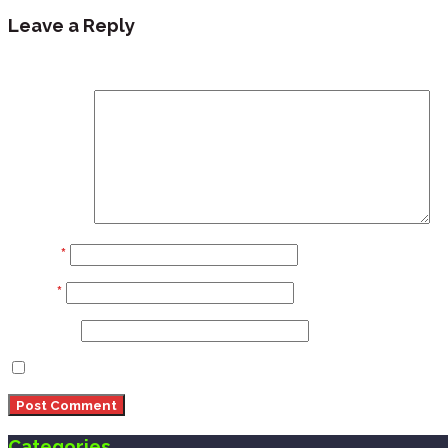
Leave a Reply
Your email address will not be published.
Required fi
Comment
Name
*
Email
*
Website
Save my name, email, and website in this browser 
Categories