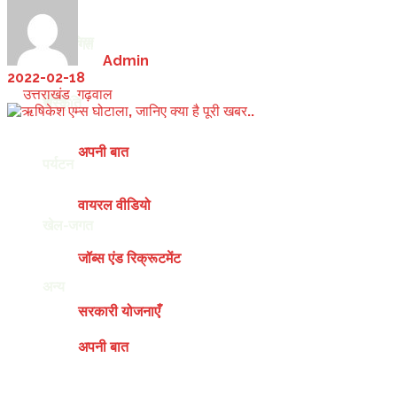
देश-दुनिया
खेल-जगत
by
Admin
2022-02-18
in
उत्तराखंड
,
गढ़वाल
अन्य
संस्कृति
अपनी बात
पर्यटन
वायरल वीडियो
खेल-जगत
जॉब्स एंड रिक्रूटमेंट
अन्य
सरकारी योजनाएँ
अपनी बात
Saturday, August 8, 2026