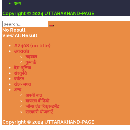
अन्य
Copyright © 2024 UTTARAKHAND-PAGE
No Result
View All Result
#2408 (no title)
उत्तराखंड
गढ़वाल
कुमाऊँ
देश-दुनिया
संस्कृति
पर्यटन
खेल-जगत
अन्य
अपनी बात
वायरल वीडियो
जॉब्स एंड रिक्रूटमेंट
सरकारी योजनाएँ
Copyright © 2024 UTTARAKHAND-PAGE