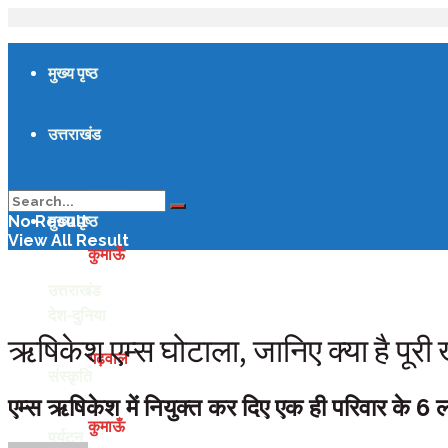
मुख्य पृष्ठ
उत्तराखंड
गढ़वाल
मुख्य पृष्ठ
No Result
View All Result
कुमाऊँ
उत्तराखंड
देश-दुनिया
ऋषिकेश एम्स घोटाला, जानिए क्या है पूरी
गढ़वाल
संस्कृति
एम्स ऋषिकेश में नियुक्त कर दिए एक ही परिवार के 6 लोग, स
कुमाऊँ
पर्यटन