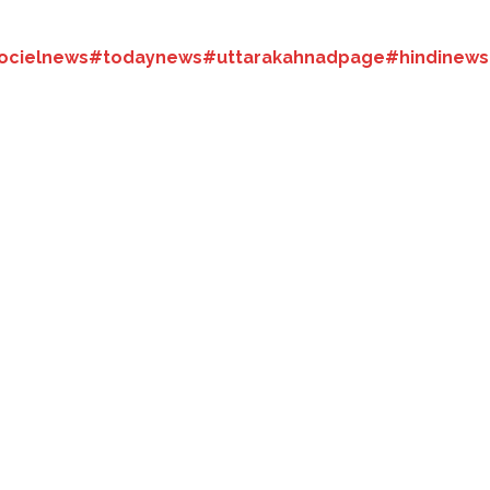
ocielnews
#todaynews
#uttarakahnadpage#hindinews