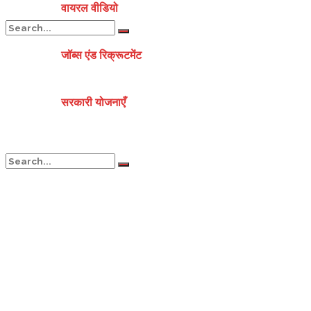
वायरल वीडियो
जॉब्स एंड रिक्रूटमेंट
No Result
सरकारी योजनाएँ
View All Result
No Result
View All Result