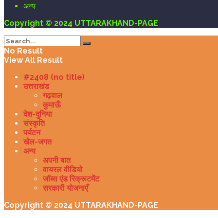
अन्य
Copyright © 2024 UTTARAKHAND-PAGE
No Result
View All Result
#2408 (no title)
उत्तराखंड
गढ़वाल
कुमाऊँ
देश-दुनिया
संस्कृति
पर्यटन
खेल-जगत
अन्य
अपनी बात
वायरल वीडियो
जॉब्स एंड रिक्रूटमेंट
सरकारी योजनाएँ
Copyright © 2024 UTTARAKHAND-PAGE