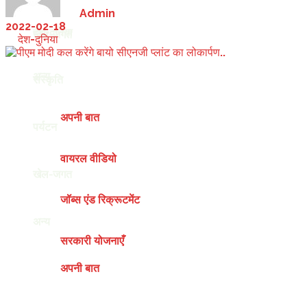
by
Admin
2022-02-18
देश-दुनिया
खेल-जगत
in
देश-दुनिया
अन्य
संस्कृति
अपनी बात
पर्यटन
वायरल वीडियो
खेल-जगत
जॉब्स एंड रिक्रूटमेंट
अन्य
सरकारी योजनाएँ
अपनी बात
Saturday, August 8, 2026