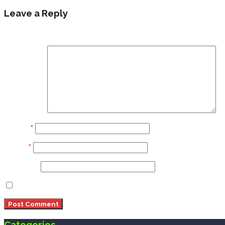
Leave a Reply
Your email address will not be published.
Required fi
Comment
Name
*
Email
*
Website
Save my name, email, and website in this browser 
Categories