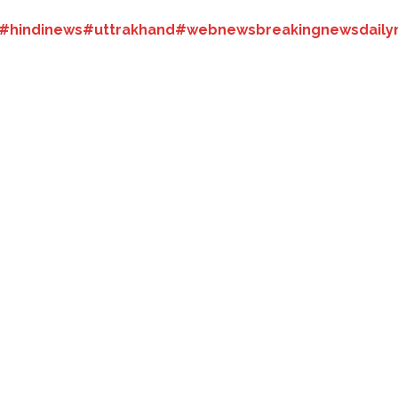
#hindinews
#uttrakhand
#webnews
breakingnews
dail