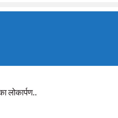
का लोकार्पण..