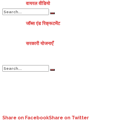
वायरल वीडियो
जॉब्स एंड रिक्रूटमेंट
No Result
सरकारी योजनाएँ
View All Result
No Result
View All Result
Share on Facebook
Share on Twitter
पीएम मोदी कल करेंगे बायो सीएनजी प्लांट का लोकार्पण..