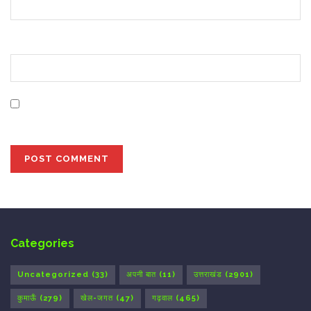
Website
Save my name, email, and website in this browser for
the next time I comment.
Categories
Uncategorized
(33)
अपनी बात
(11)
उत्तराखंड
(2901)
कुमाऊँ
(279)
खेल-जगत
(47)
गढ़वाल
(465)