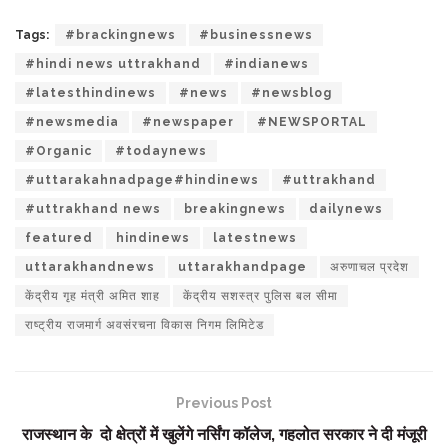
Tags:
#brackingnews
#businessnews
#hindi news uttrakhand
#indianews
#latesthindinews
#news
#newsblog
#newsmedia
#newspaper
#NEWSPORTAL
#Organic
#todaynews
#uttarakahnadpage#hindinews
#uttrakhand
#uttrakhand news
breakingnews
dailynews
featured
hindinews
latestnews
uttarakhandnews
uttarakhandpage
अरुणाचल प्रदेश
केंद्रीय गृह मंत्री अमित शाह
केंद्रीय सशस्त्र पुलिस बल सीमा
राष्ट्रीय राजमार्ग अवसंरचना विकास निगम लिमिटेड
Previous Post
राजस्थान के दो क्षेत्रों में खुलेंगे नर्सिंग कॉलेज, गहलोत सरकार ने दी मंजूरी