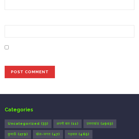
Website
Save my name, email, and website in this browser for
the next time I comment.
Categories
Uncategorized
(33)
अपनी बात
(11)
उत्तराखंड
(2903)
कुमाऊँ
(279)
खेल-जगत
(47)
गढ़वाल
(465)