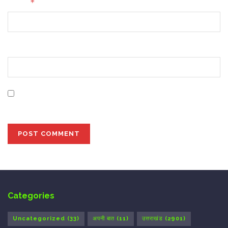
*
Email
Website
Save my name, email, and website in this browser for
the next time I comment.
Categories
Uncategorized
(33)
अपनी बात
(11)
उत्तराखंड
(2901)