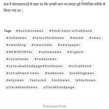
बाद में संवाददाताओं से कहा था कि उनकी कार पर हमला पूर्व नियोजित तरीके से
किया गया था।
Tags:
#businessnews
#hindi news uttrakhand
#indianews
#latesthindinews
#media
#news
#newsblog
#newsindia
#newspaper
#NEWSPORTAL
#onlinenews
#Organic
#socielnews
#todaynews
#uttarakahnadpage#hindinews
#uttrakhand
#uttrakhand news
#webnews
breakingnews
dailynews
featured
hindinews
latestnews
uttarakhandnews
uttarakhandpage
Previous Post