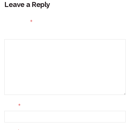
Leave a Reply
Your email address will not be published.
Required fields
*
are marked
Comment
*
Name