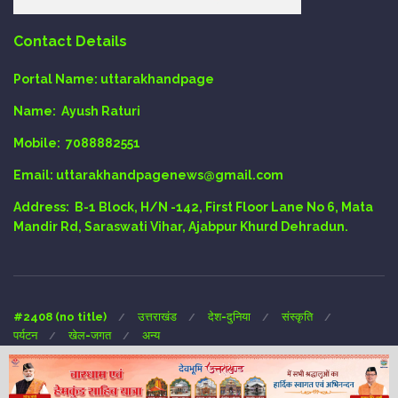
Contact Details
Portal Name:
uttarakhandpage
Name:
Ayush Raturi
Mobile:
7088882551
Email
: uttarakhandpagenews@gmail.com
Address:
B-1 Block, H/N -142, First Floor Lane No 6, Mata
Mandir Rd, Saraswati Vihar, Ajabpur Khurd Dehradun.
#2408 (no title)
उत्तराखंड
देश-दुनिया
संस्कृति
पर्यटन
खेल-जगत
अन्य
Copyright © 2024 UTTARAKHAND-PAGE